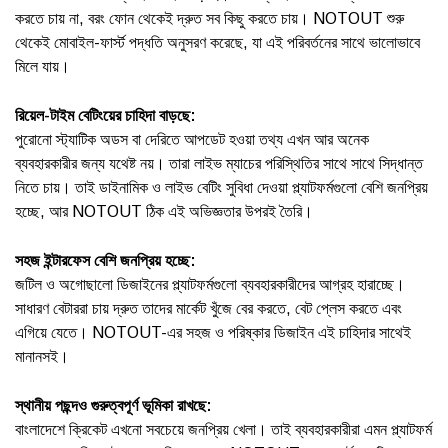
করতে চায় না, বরং ফোন থেকেই দ্রুত সব কিছু করতে চায়। NOTOUT শুরু
থেকেই মোবাইল-ফার্স্ট পদ্ধতি অনুসরণ করেছে, যা এই পরিবর্তনের সাথে ভালোভাবে
মিলে যায়।
রিয়েল-টাইম বেটিংয়ের চাহিদা বাড়ছে:
পুরোনো স্ট্যাটিক অডস বা দেরিতে আপডেট হওয়া তথ্য এখন আর অনেক
ব্যবহারকারীর জন্য যথেষ্ট নয়। তারা লাইভ ম্যাচের পরিস্থিতির সাথে সাথে সিদ্ধান্ত
নিতে চায়। তাই ডাইনামিক ও লাইভ বেটিং সুবিধা দেওয়া প্ল্যাটফর্মগুলো বেশি জনপ্রিয়
হচ্ছে, আর NOTOUT ঠিক এই অভিজ্ঞতার উপরই তৈরি।
সহজ ইন্টারফেস বেশি জনপ্রিয় হচ্ছে:
জটিল ও অগোছালো ডিজাইনের প্ল্যাটফর্মগুলো ব্যবহারকারীদের আগ্রহ হারাচ্ছে।
সাধারণ বেটাররা চায় দ্রুত তাদের মার্কেট খুঁজে বের করতে, বেট প্লেস করতে এবং
এগিয়ে যেতে। NOTOUT-এর সহজ ও পরিষ্কার ডিজাইন এই চাহিদার সাথেই
মানানসই।
স্থানীয় পছন্দও গুরুত্বপূর্ণ ভূমিকা রাখছে:
বাংলাদেশে ক্রিকেট এখনো সবচেয়ে জনপ্রিয় খেলা। তাই ব্যবহারকারীরা এমন প্ল্যাটফর্ম