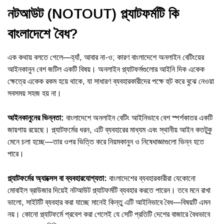
নটআউট (NOTOUT) প্ল্যাটফর্মটি কি
বাংলাদেশে বৈধ?
এক কথায় বলতে গেলে—হ্যাঁ, আবার না-ও; কারণ বাংলাদেশে অনলাইন বেটিংয়ের
আইনকানুন বেশ জটিল একটি বিষয়। অনলাইন প্ল্যাটফর্মগুলোর আইনি দিক একেক
ক্ষেত্রে একেক রকম হয়ে থাকে, যা সাধারণ ব্যবহারকারীদের পক্ষে হুট করে বুঝে নেওয়া
সবসময় সহজ হয় না।
আইনকানুনের ভিন্নতা:
বাংলাদেশে অনলাইন বেটিং আইনিভাবে বেশ স্পর্শকাতর একটি
জায়গায় রয়েছে। প্ল্যাটফর্মের ধরন, এটি ব্যবহারের মাধ্যম এবং স্থানীয় আইন কতটুকু
মেনে চলা হচ্ছে—তার ওপর ভিত্তি করে নিয়মকানুন ও নিষেধাজ্ঞাগুলো ভিন্ন হতে
পারে।
প্ল্যাটফর্মের অ্যাক্সেস বা ব্যবহারযোগ্যতা:
বাংলাদেশের ব্যবহারকারীরা যেকোনো
মোবাইল ব্রাউজার দিয়েই নটআউট প্ল্যাটফর্মটি ব্যবহার করতে পারেন। তবে মনে রাখা
ভালো, সাইটটি ব্যবহার করা যাচ্ছে মানেই কিন্তু এটি আইনিভাবে বৈধ—বিষয়টি এমন
নয়। কোনো প্ল্যাটফর্মে প্রবেশ করা গেলেই যে সেটি প্রতিটি দেশের বাজারে বৈধভাবে