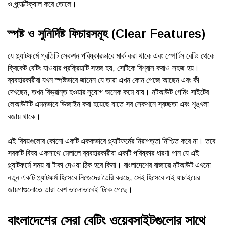
ও প্র্যাক্টিক্যাল করে তোলে।
স্পষ্ট ও সুনির্দিষ্ট ফিচারসমূহ (Clear Features)
যে প্ল্যাটফর্মে প্রতিটি সেকশন পরিষ্কারভাবে মার্ক করা থাকে এবং স্পোর্টস বেটিং থেকে
ক্রিকেট বেটিং যাওয়ার প্রক্রিয়াটি সহজ হয়, সেটিকে বিশ্বাস করাও সহজ হয়।
ব্যবহারকারীরা যখন স্পষ্টভাবে জানেন যে তারা এখন কোন পেজে আছেন এবং কী
দেখছেন, তখন বিভ্রান্ত হওয়ার সুযোগ অনেক কমে যায়। নটআউট গেমিং সাইটের
লেআউটটি এমনভাবে ডিজাইন করা হয়েছে যাতে সব সেকশনে স্বচ্ছতা এবং শৃঙ্খলা
বজায় থাকে।
এই বিষয়গুলোর কোনো একটি এককভাবে প্ল্যাটফর্মের নিরাপত্তা নিশ্চিত করে না। তবে
সবকটি বিষয় একসাথে মেলালে ব্যবহারকারীরা একটি পরিষ্কার ধারণা পান যে এই
প্ল্যাটফর্মে সময় বা টাকা দেওয়া ঠিক হবে কিনা। বাংলাদেশের বাজারে নটআউট এখনো
নতুন একটি প্ল্যাটফর্ম হিসেবে নিজেদের তৈরি করছে, সেই হিসেবে এই যাচাইয়ের
জায়গাগুলোতে তারা বেশ ভালোভাবেই টিকে গেছে।
বাংলাদেশের সেরা বেটিং ওয়েবসাইটগুলোর সাথে