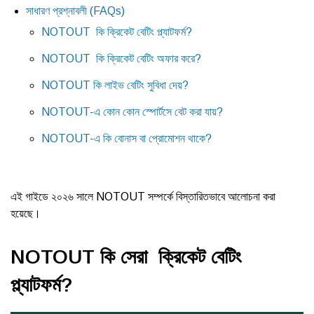
সাধারণ প্রশ্নাবলী (FAQs)
NOTOUT কি ক্রিকেট বেটিং প্ল্যাটফর্ম?
NOTOUT কি ক্রিকেট বেটিং অফার করে?
NOTOUT কি লাইভ বেটিং সুবিধা দেয়?
NOTOUT-এ কোন কোন স্পোর্টসে বেট করা যায়?
NOTOUT-এ কি বোনাস বা প্রোমোশন থাকে?
এই গাইডে ২০২৬ সালে NOTOUT সম্পর্কে বিস্তারিতভাবে আলোচনা করা
হয়েছে।
NOTOUT কি সেরা ক্রিকেট বেটিং
প্ল্যাটফর্ম?