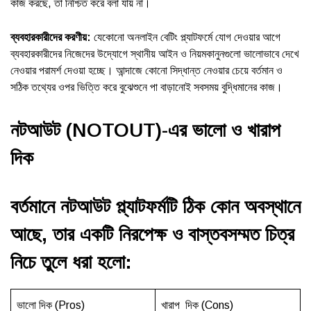
কাজ করছে, তা নিশ্চিত করে বলা যায় না।
ব্যবহারকারীদের করণীয়:
যেকোনো অনলাইন বেটিং প্ল্যাটফর্মে যোগ দেওয়ার আগে
ব্যবহারকারীদের নিজেদের উদ্যোগে স্থানীয় আইন ও নিয়মকানুনগুলো ভালোভাবে দেখে
নেওয়ার পরামর্শ দেওয়া হচ্ছে। আন্দাজে কোনো সিদ্ধান্ত নেওয়ার চেয়ে বর্তমান ও
সঠিক তথ্যের ওপর ভিত্তি করে বুঝেশুনে পা বাড়ানোই সবসময় বুদ্ধিমানের কাজ।
নটআউট (NOTOUT)-এর ভালো ও খারাপ
দিক
বর্তমানে নটআউট প্ল্যাটফর্মটি ঠিক কোন অবস্থানে
আছে, তার একটি নিরপেক্ষ ও বাস্তবসম্মত চিত্র
নিচে তুলে ধরা হলো:
ভালো দিক (Pros)
খারাপ দিক (Cons)