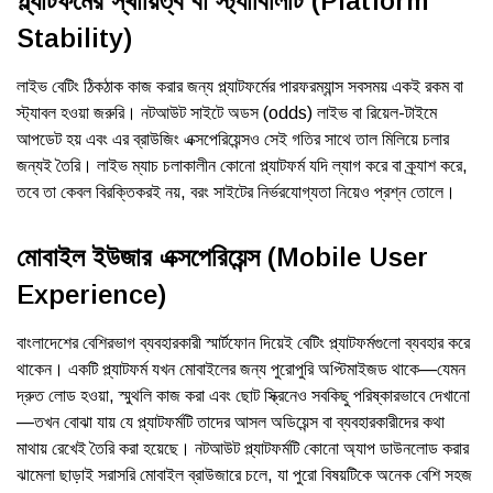
প্ল্যাটফর্মের স্থায়িত্ব বা স্ট্যাবিলিটি (Platform
Stability)
লাইভ বেটিং ঠিকঠাক কাজ করার জন্য প্ল্যাটফর্মের পারফরম্যান্স সবসময় একই রকম বা
স্ট্যাবল হওয়া জরুরি। নটআউট সাইটে অডস (odds) লাইভ বা রিয়েল-টাইমে
আপডেট হয় এবং এর ব্রাউজিং এক্সপেরিয়েন্সও সেই গতির সাথে তাল মিলিয়ে চলার
জন্যই তৈরি। লাইভ ম্যাচ চলাকালীন কোনো প্ল্যাটফর্ম যদি ল্যাগ করে বা ক্র্যাশ করে,
তবে তা কেবল বিরক্তিকরই নয়, বরং সাইটের নির্ভরযোগ্যতা নিয়েও প্রশ্ন তোলে।
মোবাইল ইউজার এক্সপেরিয়েন্স (Mobile User
Experience)
বাংলাদেশের বেশিরভাগ ব্যবহারকারী স্মার্টফোন দিয়েই বেটিং প্ল্যাটফর্মগুলো ব্যবহার করে
থাকেন। একটি প্ল্যাটফর্ম যখন মোবাইলের জন্য পুরোপুরি অপ্টিমাইজড থাকে—যেমন
দ্রুত লোড হওয়া, স্মুথলি কাজ করা এবং ছোট স্ক্রিনেও সবকিছু পরিষ্কারভাবে দেখানো
—তখন বোঝা যায় যে প্ল্যাটফর্মটি তাদের আসল অডিয়েন্স বা ব্যবহারকারীদের কথা
মাথায় রেখেই তৈরি করা হয়েছে। নটআউট প্ল্যাটফর্মটি কোনো অ্যাপ ডাউনলোড করার
ঝামেলা ছাড়াই সরাসরি মোবাইল ব্রাউজারে চলে, যা পুরো বিষয়টিকে অনেক বেশি সহজ