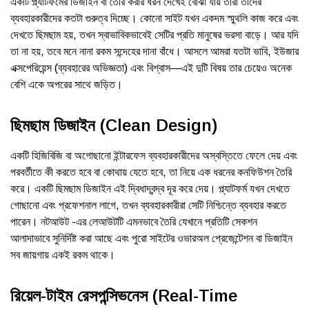
একটি প্ল্যাটফর্মের ডিজাইন বা তৈরি করার ধরন দেখেই বোঝা যায় তারা তাদের
ব্যবহারকারীদের কতটা গুরুত্ব দিচ্ছে। কোনো সাইট যখন একদম স্মুথলি কাজ করে এবং
দেখতে ছিমছাম হয়, তখন স্বাভাবিকভাবেই সেটির প্রতি মানুষের ভরসা বাড়ে। আর যদি
তা না হয়, তবে মনে নানা রকম সন্দেহের দানা বাঁধে। আসলে আমরা যতটা ভাবি, ইউজার
এক্সপেরিয়েন্স (ব্যবহারের অভিজ্ঞতা) এবং বিশ্বাস—এই দুটি বিষয় তার চেয়েও অনেক
বেশি একে অপরের সাথে জড়িত।
ছিমছাম ডিজাইন (Clean Design)
একটি হিজিবিজি বা অগোছানো ইন্টারফেস ব্যবহারকারীদের অস্বস্তিতে ফেলে দেয় এবং
পরবর্তীতে কী করতে হবে বা কোথায় যেতে হবে, তা নিয়ে এক ধরনের কনফিউশন তৈরি
করে। একটি ছিমছাম ডিজাইন এই দ্বিধাদ্বন্দ্ব দূর করে দেয়। প্ল্যাটফর্ম যখন দেখতে
গোছানো এবং প্রফেশনাল লাগে, তখন ব্যবহারকারীরা সেটি নিশ্চিন্তে ব্যবহার করতে
পারেন। নটআউট -এর লেআউটটি এমনভাবে তৈরি যেখানে প্রতিটি সেকশন
আলাদাভাবে সুনির্দিষ্ট করা আছে এবং পুরো সাইটের ওভারঅল প্রেজেন্টেশন বা ডিজাইন
সব জায়গায় একই রকম থাকে।
রিয়েল-টাইম রেসপন্সিভনেস (Real-Time