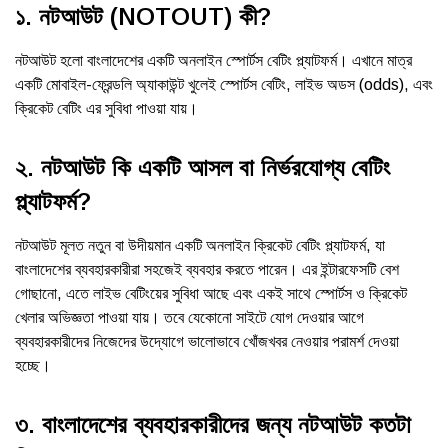
১. নটআউট (NOTOUT) কী?
নটআউট হলো বাংলাদেশের একটি অনলাইন স্পোর্টস বেটিং প্ল্যাটফর্ম। এখানে মাত্র
একটি মোবাইল-ফ্রেন্ডলি অ্যাকাউন্ট খুলেই স্পোর্টস বেটিং, লাইভ অডস (odds), এবং
ক্রিকেট বেটিং এর সুবিধা পাওয়া যায়।
২. নটআউট কি একটি আসল বা নির্ভরযোগ্য বেটিং
প্ল্যাটফর্ম?
নটআউট মূলত নতুন বা উদীয়মান একটি অনলাইন ক্রিকেট বেটিং প্ল্যাটফর্ম, যা
বাংলাদেশের ব্যবহারকারীরা সহজেই ব্যবহার করতে পারেন। এর ইন্টারফেসটি বেশ
গোছানো, এতে লাইভ বেটিংয়ের সুবিধা আছে এবং একই সাথে স্পোর্টস ও ক্রিকেট
খেলার অভিজ্ঞতা পাওয়া যায়। তবে যেকোনো সাইটে যোগ দেওয়ার আগে
ব্যবহারকারীদের নিজেদের উদ্যোগে ভালোভাবে খোঁজখবর নেওয়ার পরামর্শ দেওয়া
হচ্ছে।
৩. বাংলাদেশের ব্যবহারকারীদের জন্য নটআউট কতটা