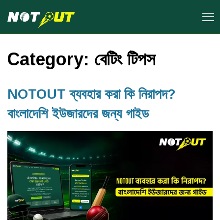
Skip
to
content
Category:
বেটিং টিপস
NOTOUT ব্যবহার করা কি নিরাপদ?
বাংলাদেশি ইউজারদের জন্য গাইড