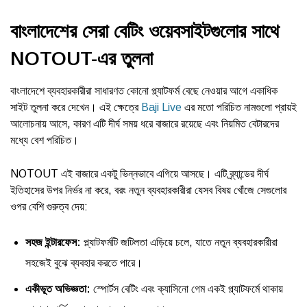
বাংলাদেশের সেরা বেটিং ওয়েবসাইটগুলোর সাথে
NOTOUT-এর তুলনা
বাংলাদেশে ব্যবহারকারীরা সাধারণত কোনো প্ল্যাটফর্ম বেছে নেওয়ার আগে একাধিক
সাইট তুলনা করে দেখেন। এই ক্ষেত্রে
Baji Live
এর মতো পরিচিত নামগুলো প্রায়ই
আলোচনায় আসে, কারণ এটি দীর্ঘ সময় ধরে বাজারে রয়েছে এবং নিয়মিত বেটারদের
মধ্যে বেশ পরিচিত।
NOTOUT এই বাজারে একটু ভিন্নভাবে এগিয়ে আসছে। এটি ব্র্যান্ডের দীর্ঘ
ইতিহাসের উপর নির্ভর না করে, বরং নতুন ব্যবহারকারীরা যেসব বিষয় খোঁজে সেগুলোর
ওপর বেশি গুরুত্ব দেয়:
সহজ ইন্টারফেস:
প্ল্যাটফর্মটি জটিলতা এড়িয়ে চলে, যাতে নতুন ব্যবহারকারীরা
সহজেই বুঝে ব্যবহার করতে পারে।
একীভূত অভিজ্ঞতা:
স্পোর্টস বেটিং এবং ক্যাসিনো গেম একই প্ল্যাটফর্মে থাকায়