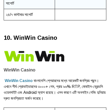
সাপোর্ট
২৪/৭ কাস্টমার সাপোর্ট
10. WinWin Casino
WinWin Casino
WinWin Casino
বাংলাদেশি প্লেয়ারদের মধ্যে আরেকটি জনপ্রিয় পছন্দ।
এখানে শীর্ষ প্রোভাইডারদের ৩০০০+ গেম, প্রায় ৯৬% RTP, মোবাইল-ফ্রেন্ডলি
ওয়েবসাইট এবং Android অ্যাপ রয়েছে। এসব কারণে এটি অনলাইন গেমিং দুনিয়ায়
দ্রুত জনপ্রিয়তা অর্জন করেছে।