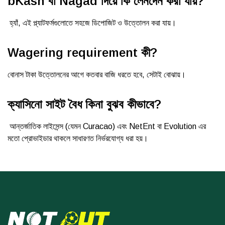
bKash বা Nagad দিয়ে কি লেনদেন করা যায়?
হ্যাঁ, এই প্ল্যাটফর্মগুলোতে সহজে ডিপোজিট ও উত্তোলন করা যায়।
Wagering requirement কী?
বোনাস টাকা উত্তোলনের আগে কতবার বাজি ধরতে হবে, সেটাই বোঝায়।
ক্যাসিনো সাইট বৈধ কিনা বুঝব কীভাবে?
আন্তর্জাতিক লাইসেন্স (যেমন Curacao) এবং NetEnt বা Evolution এর
মতো প্রোভাইডার থাকলে সাধারণত নির্ভরযোগ্য ধরা হয়।
Post
navigation