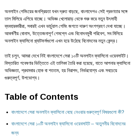
অনলাইন গেমিংয়ের জনপ্রিয়তা যখন দ্রুত বাড়ছে, বাংলাদেশও সেই প্রবণতার সঙ্গে
তাল মিলিয়ে এগিয়ে যাচ্ছে। অভিজ্ঞ খেলোয়াড় থেকে শুরু করে নতুন উৎসাহী
ব্যবহারকারীরা, সবারই এখন ভার্চুয়াল গেমিং জগতে দারুণ অংশগ্রহণ দেখা যাচ্ছে।
আকর্ষণীয় বোনাস, উত্তেজনাপূর্ণ গেমপ্লে এবং বিনোদনমুখী পরিবেশ, সব মিলিয়ে
অনলাইন ক্যাসিনো প্ল্যাটফর্মগুলো এখন হয়ে উঠেছে বিনোদনের নতুন কেন্দ্র।
তাই চলুন, আমরা দেখে নিই বাংলাদেশে সেরা ১০টি অনলাইন ক্যাসিনো ওয়েবসাইট।
বিস্তারিত গবেষণার ভিত্তিতে এই তালিকা তৈরি করা হয়েছে, যাতে আপনার ক্যাসিনো
অভিজ্ঞতা, প্রথমবার হোক বা শততম, হয় নিরাপদ, নির্ভরযোগ্য এবং সবচেয়ে
গুরুত্বপূর্ণ, উপভোগ্য।
Table of Contents
বাংলাদেশে সেরা অনলাইন ক্যাসিনো বেছে নেওয়ার গুরুত্বপূর্ণ বিষয়গুলো কী?
বাংলাদেশে সেরা ১০টি অনলাইন ক্যাসিনো ওয়েবসাইট – অতুলনীয় বিনোদনের
জন্য