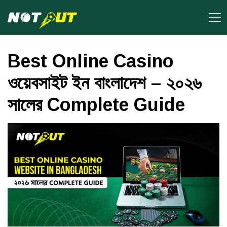
Skip
to
content
Best Online Casino
ওয়েবসাইট ইন বাংলাদেশ – ২০২৬
সালের Complete Guide