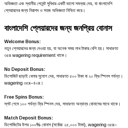
অভিজ্ঞতা এবং স্থানীয় পেমেন্ট সুবিধার একটি ভালো সমন্বয় দেয়, যা বাংলাদেশি
প্লেয়ারদের জন্য নিরাপদ ও সহজ অভিজ্ঞতা নিশ্চিত করে।
বাংলাদেশি প্লেয়ারদের জন্য জনপ্রিয় বোনাস
Welcome Bonus:
নতুন প্লেয়ারদের জন্য দেওয়া হয়, যা অনেক সময় লাখ টাকার বেশি হয়। সাধারণত
৩৫x wagering requirement থাকে।
No Deposit Bonus:
ডিপোজিট ছাড়াই খেলার সুযোগ দেয়, সাধারণত ৫০০ টাকা বা ২০ ফ্রি স্পিনস পর্যন্ত।
wagering ৩৫x–৪০x।
Free Spins Bonus:
স্লট গেমে ১০০ পর্যন্ত ফ্রি স্পিনস দেয়, সাধারণত অন্যান্য বোনাসের সাথে থাকে।
Match Deposit Bonus:
ডিপোজিটের উপর ১০০% বোনাস (সর্বোচ্চ ২৫,০০০ টাকা), wagering ৩৫x–