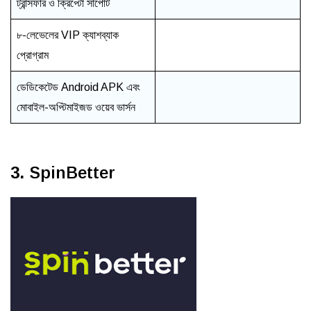
ট্রান্সফার ও ক্রিপ্টো সাপোর্ট
৮-লেভেলের VIP ক্যাশব্যাক
প্রোগ্রাম
ডেডিকেটেড Android APK এবং
মোবাইল-অপ্টিমাইজড ওয়েব ভার্সন
3.
SpinBetter