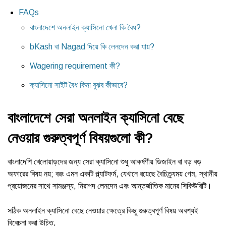
FAQs
বাংলাদেশে অনলাইন ক্যাসিনো খেলা কি বৈধ?
bKash বা Nagad দিয়ে কি লেনদেন করা যায়?
Wagering requirement কী?
ক্যাসিনো সাইট বৈধ কিনা বুঝব কীভাবে?
বাংলাদেশে সেরা অনলাইন ক্যাসিনো বেছে
নেওয়ার গুরুত্বপূর্ণ বিষয়গুলো কী?
বাংলাদেশি খেলোয়াড়দের জন্য সেরা ক্যাসিনো শুধু আকর্ষণীয় ডিজাইন বা বড় বড়
অফারের বিষয় নয়; বরং এমন একটি প্ল্যাটফর্ম, যেখানে রয়েছে বৈচিত্র্যময় গেম, স্থানীয়
প্রয়োজনের সাথে সামঞ্জস্য, নিরাপদ লেনদেন এবং আন্তর্জাতিক মানের সিকিউরিটি।
সঠিক অনলাইন ক্যাসিনো বেছে নেওয়ার ক্ষেত্রে কিছু গুরুত্বপূর্ণ বিষয় অবশ্যই
বিবেচনা করা উচিত,