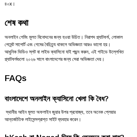
৪০x।
শেষ কথা
অনলাইন গেমিং মূলত বিনোদনের জন্য হওয়া উচিত। নিরাপদ প্ল্যাটফর্ম, লোকাল
পেমেন্ট সাপোর্ট এবং গেমের বৈচিত্র্য থাকলে অভিজ্ঞতা আরও ভালো হয়।
আধুনিক ভিডিও স্লট বা লাইভ ক্যাসিনো যাই পছন্দ করুন, এই গাইডে উল্লেখিত
প্ল্যাটফর্মগুলো ২০২৬ সালে বাংলাদেশের জন্য সেরা অভিজ্ঞতা দেয়।
FAQs
বাংলাদেশে অনলাইন ক্যাসিনো খেলা কি বৈধ?
স্থানীয় আইন মূলত অফলাইন জুয়ার উপর প্রযোজ্য, তবে অনেক প্লেয়ার
আন্তর্জাতিক লাইসেন্সপ্রাপ্ত সাইট ব্যবহার করেন।