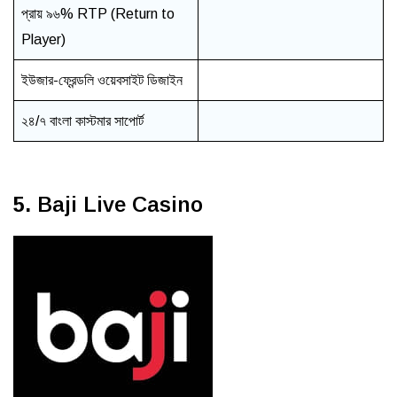
প্রায় ৯৬% RTP (Return to
Player)
ইউজার-ফ্রেন্ডলি ওয়েবসাইট ডিজাইন
২৪/৭ বাংলা কাস্টমার সাপোর্ট
5.
Baji Live Casino